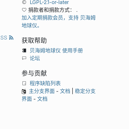
LGPL-2.1-or-later
捐款者和捐款方式： .
加入定期捐款会员，支持 贝海姆
地球仪。
RSS
获取帮助
贝海姆地球仪 使用手册
论坛
参与贡献
程序缺陷列表
主分支界面
-
文档
|
稳定分支
界面
-
文档