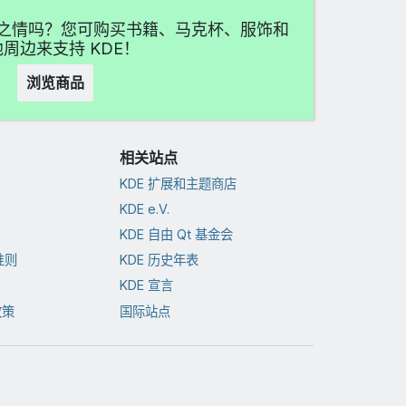
喜爱之情吗？您可购买书籍、马克杯、服饰和
周边来支持 KDE！
浏览商品
相关站点
KDE 扩展和主题商店
KDE e.V.
KDE 自由 Qt 基金会
准则
KDE 历史年表
KDE 宣言
政策
国际站点