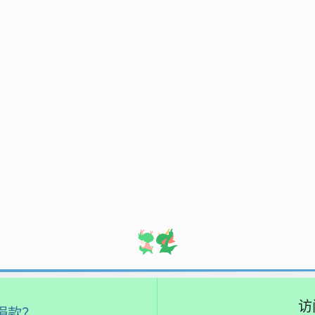
访
捐款？