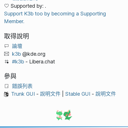
Supported by: .
Support K3b too by becoming a Supporting
Member.
取得說明
論壇
k3b
@kde.org
#k3b
- Libera.chat
參與
錯誤列表
Trunk GUI
-
說明文件
|
Stable GUI
-
說明文件