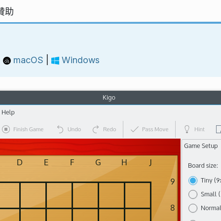
贊助
:
macOS
|
Windows