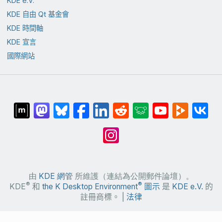
KDE e.V.
KDE 自由 Qt 基金會
KDE 時間軸
KDE 宣言
國際網站
由
KDE 網管
所維護（連結為公開郵件論壇）。
®
®
KDE
和
the K Desktop Environment
圖示
是
KDE e.V.
的
註冊商標。 |
法律