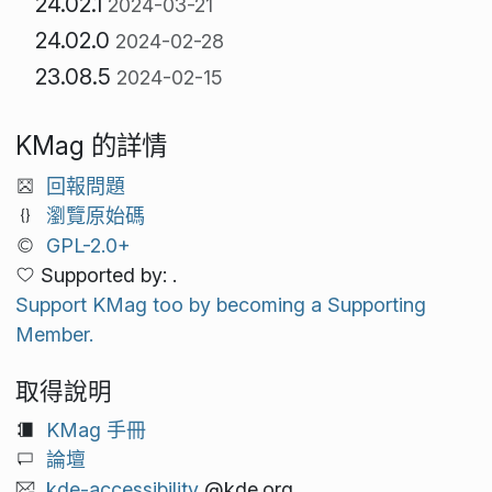
24.02.1
2024-03-21
24.02.0
2024-02-28
23.08.5
2024-02-15
KMag 的詳情
回報問題
瀏覽原始碼
GPL-2.0+
Supported by: .
Support KMag too by becoming a Supporting
Member.
取得說明
KMag 手冊
論壇
kde-accessibility
@kde.org