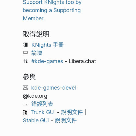
Support KNights too by
becoming a Supporting
Member.
取得說明
KNights 手冊
論壇
#kde-games
- Libera.chat
參與
kde-games-devel
@kde.org
錯誤列表
Trunk GUI
-
說明文件
|
Stable GUI
-
說明文件