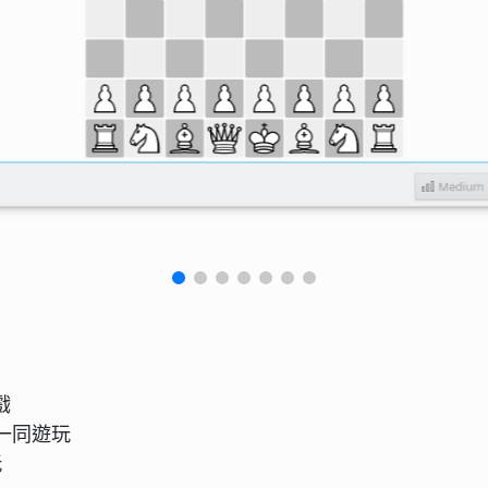
戲
式一同遊玩
玩