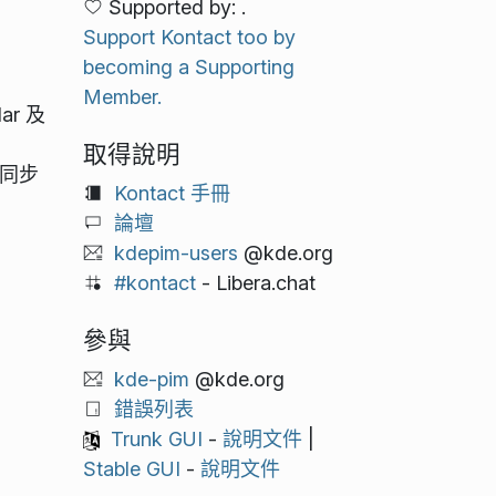
Supported by: .
Support Kontact too by
becoming a Supporting
Member.
ar 及
取得說明
務同步
Kontact 手冊
論壇
kdepim-users
@kde.org
#kontact
- Libera.chat
參與
kde-pim
@kde.org
錯誤列表
Trunk GUI
-
說明文件
|
Stable GUI
-
說明文件