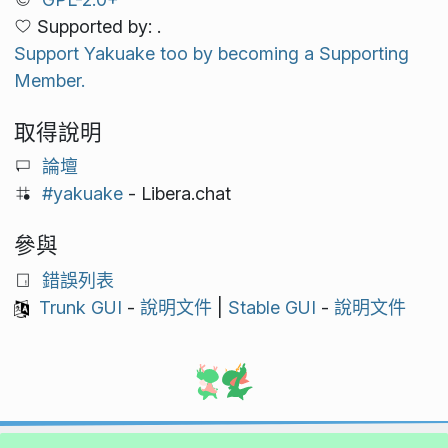
Supported by: .
Support Yakuake too by becoming a Supporting
Member.
取得說明
論壇
#yakuake
- Libera.chat
參與
錯誤列表
Trunk GUI
-
說明文件
|
Stable GUI
-
說明文件